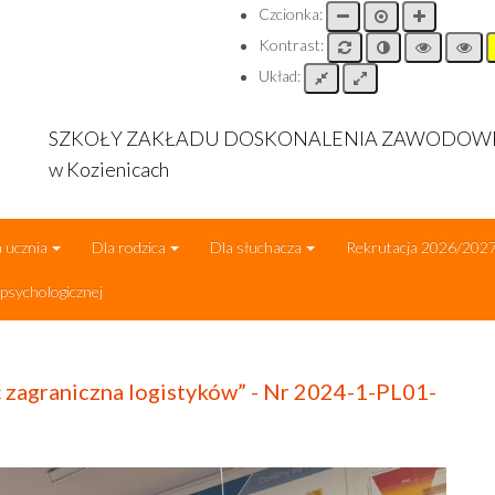
Czcionka:
Kontrast:
Układ:
SZKOŁY ZAKŁADU DOSKONALENIA ZAWODO
w Kozienicach
 ucznia
Dla rodzica
Dla słuchacza
Rekrutacja 2026/202
sychologicznej
ść zagraniczna logistyków” - Nr 2024-1-PL01-