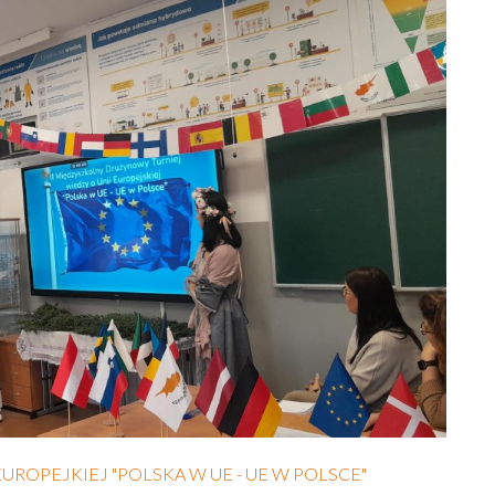
EUROPEJKIEJ "POLSKA W UE - UE W POLSCE"