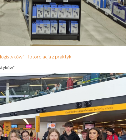
logistyków” - fotorelacja z praktyk
istyków”