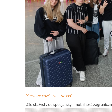
Pierwsze chwile w Hiszpanii
„Od stażysty do specjalisty - mobilność zagranicz