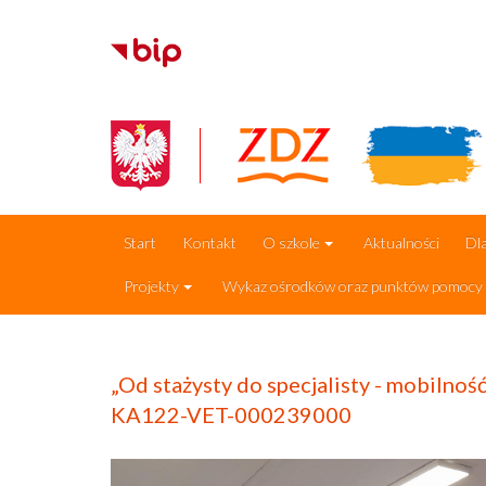
Start
Kontakt
O szkole
Aktualności
Dla
Projekty
Wykaz ośrodków oraz punktów pomocy p
„Od stażysty do specjalisty - mobilno
KA122-VET-000239000