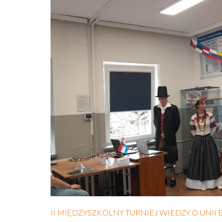
II MIĘDZYSZKOLNY TURNIEJ WIEDZY O UNII 