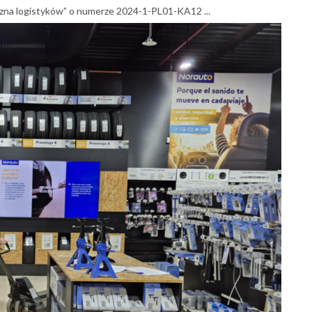
iczna logistyków” o numerze 2024-1-PL01-KA12 ...