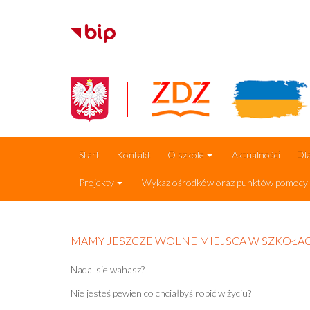
Start
Kontakt
O szkole
Aktualności
Dla
Projekty
Wykaz ośrodków oraz punktów pomocy p
MAMY JESZCZE WOLNE MIEJSCA W SZKOŁA
Nadal sie wahasz?
Nie jesteś pewien co chciałbyś robić w życiu?