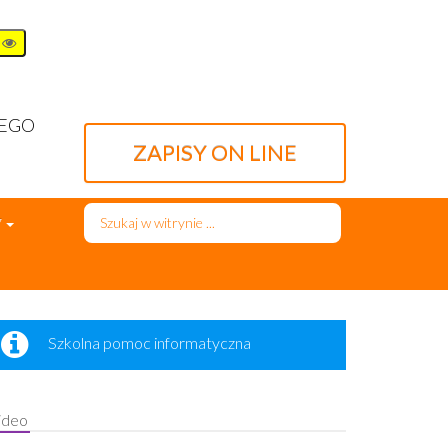
WEGO
ZAPISY ON LINE
Szukaj...
7
Szkolna pomoc informatyczna
ideo