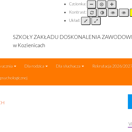
Czcionka:
Kontrast:
Układ:
SZKOŁY ZAKŁADU DOSKONALENIA ZAWODO
w Kozienicach
 ucznia
Dla rodzica
Dla słuchacza
Rekrutacja 2026/202
sychologicznej
CH
V