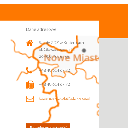
Dane adresowe
Szkoły ZDZ w Kozienicach
ul. Głowaczowska 41
26-900 Kozienice
+48 48 614 67 72
+48 48 614 67 72
kozienice-szkola@zdz.kielce.pl
Polityka prywatności