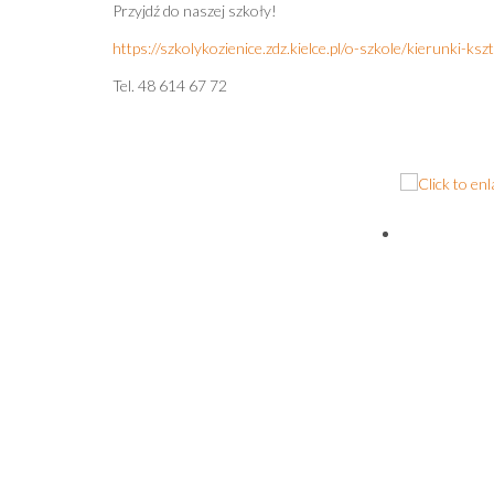
Przyjdź do naszej szkoły!
https://szkolykozienice.zdz.kielce.pl/o-szkole/kierunki-ksz
Tel. 48 614 67 72