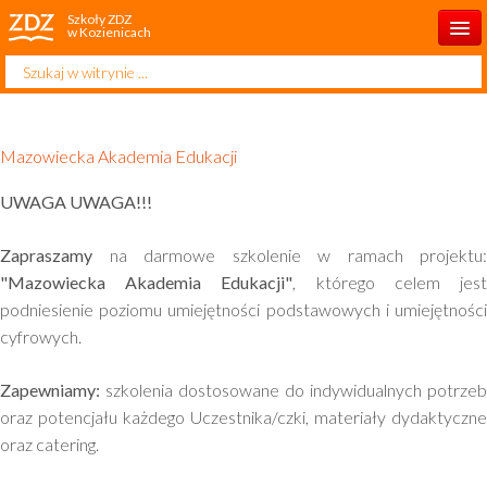
Szkoły ZDZ
w Kozienicach
Szukaj...
Start
Kontakt
Mazowiecka Akademia Edukacji
O szkole
UWAGA UWAGA!!!
Aktualności
Zapraszamy
na darmowe szkolenie w ramach projektu:
Dla ucznia
"Mazowiecka Akademia Edukacji"
, którego celem jes
Dla rodzica
podniesienie poziomu umiejętności podstawowych i umiejętności
cyfrowych.
Dla słuchacza
Zapewniamy:
szkolenia dostosowane do indywidualnych potrzeb
Rekrutacja 2026/2027
oraz potencjału każdego Uczestnika/czki, materiały dydaktyczne
oraz catering.
Projekty