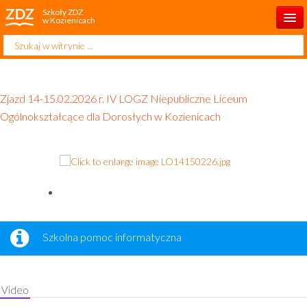
Szkoły ZDZ
w Kozienicach
Szukaj...
Start
Kontakt
Zjazd 14-15.02.2026 r. IV LOGZ Niepubliczne Liceum
O szkole
Ogólnokształcące dla Dorosłych w Kozienicach
Aktualności
Dla ucznia
Dla rodzica
Dla słuchacza
Szkolna pomoc informatyczna
Rekrutacja 2026/2027
Projekty
Video