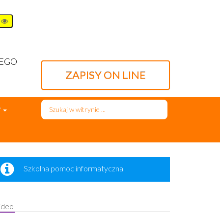
WEGO
ZAPISY ON LINE
Szukaj...
7
Szkolna pomoc informatyczna
ideo