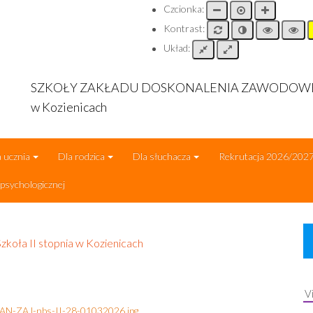
Czcionka:
Kontrast:
Układ:
SZKOŁY ZAKŁADU DOSKONALENIA ZAWODO
w Kozienicach
 ucznia
Dla rodzica
Dla słuchacza
Rekrutacja 2026/202
sychologicznej
zkoła II stopnia w Kozienicach
V