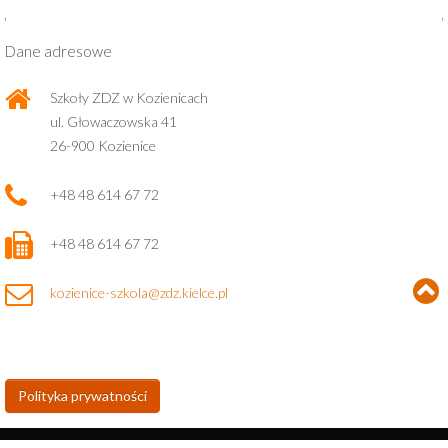
Dane adresowe
Szkoły ZDZ w Kozienicach
ul. Głowaczowska 41
26-900 Kozienice
+48 48 614 67 72
+48 48 614 67 72
kozienice-szkola@zdz.kielce.pl
Polityka prywatności