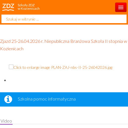
Szkoły ZDZ
w Kozienicach
Szukaj...
Start
Kontakt
Zjazd 25-26.04.2026 r. Niepubliczna Branżowa Szkoła II stopnia w
O szkole
Kozienicach
Aktualności
Dla ucznia
Dla rodzica
Dla słuchacza
Szkolna pomoc informatyczna
Rekrutacja 2026/2027
Projekty
Video