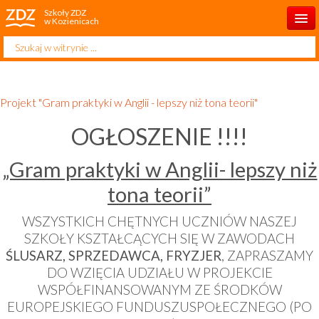
Szkoły ZDZ
w Kozienicach
Szukaj...
Start
Kontakt
Projekt "Gram praktyki w Anglii - lepszy niż tona teorii"
O szkole
OGŁOSZENIE !!!!
Aktualności
„Gram praktyki w Anglii- lepszy niż
Dla ucznia
tona teorii”
Dla rodzica
WSZYSTKICH CHĘTNYCH UCZNIÓW NASZEJ
Dla słuchacza
SZKOŁY KSZTAŁCĄCYCH SIĘ W ZAWODACH
ŚLUSARZ, SPRZEDAWCA, FRYZJER
, ZAPRASZAMY
Rekrutacja 2026/2027
DO WZIĘCIA UDZIAŁU W PROJEKCIE
WSPÓŁFINANSOWANYM ZE ŚRODKÓW
Projekty
EUROPEJSKIEGO FUNDUSZUSPOŁECZNEGO (PO