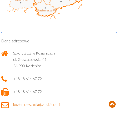
Dane adresowe
Szkoły ZDZ w Kozienicach
ul. Głowaczowska 41
26-900 Kozienice
+48 48 614 67 72
+48 48 614 67 72
kozienice-szkola@zdz.kielce.pl