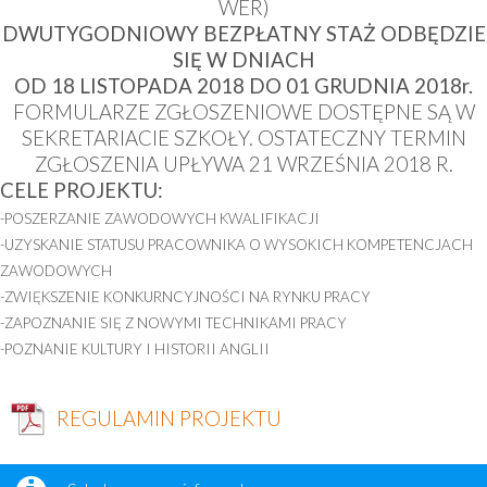
Wykaz ośrodków oraz punktów pomocy psychologicznej
WER)
DWUTYGODNIOWY BEZPŁATNY STAŻ ODBĘDZIE
SIĘ W DNIACH
OD 18 LISTOPADA 2018 DO 01 GRUDNIA 2018r.
FORMULARZE ZGŁOSZENIOWE DOSTĘPNE SĄ W
SEKRETARIACIE SZKOŁY. OSTATECZNY TERMIN
ZGŁOSZENIA UPŁYWA 21 WRZEŚNIA 2018 R.
CELE PROJEKTU:
-POSZERZANIE ZAWODOWYCH KWALIFIKACJI
-UZYSKANIE STATUSU PRACOWNIKA O WYSOKICH KOMPETENCJACH
ZAWODOWYCH
-ZWIĘKSZENIE KONKURNCYJNOŚCI NA RYNKU PRACY
-ZAPOZNANIE SIĘ Z NOWYMI TECHNIKAMI PRACY
-POZNANIE KULTURY I HISTORII ANGLII
REGULAMIN PROJEKTU